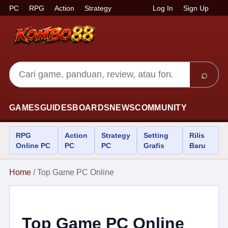
PC
RPG
Action
Strategy
Log In
Sign Up
⌕
GAMES
GUIDES
BOARDS
NEWS
COMMUNITY
RPG
Action
Strategy
Setting
Rilis
Online PC
PC
PC
Grafis
Baru
Home
/ Top Game PC Online
Top Game PC Online