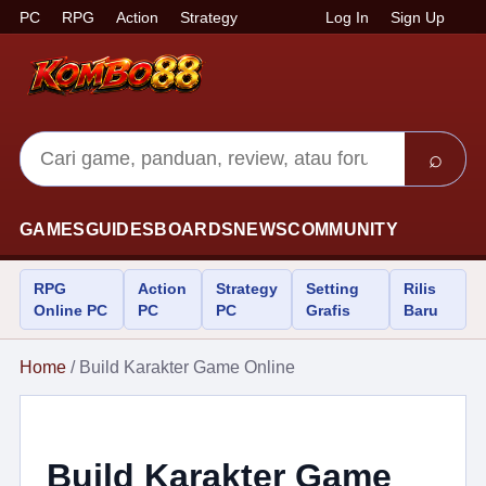
PC
RPG
Action
Strategy
Log In
Sign Up
⌕
GAMES
GUIDES
BOARDS
NEWS
COMMUNITY
RPG
Action
Strategy
Setting
Rilis
Online PC
PC
PC
Grafis
Baru
Home
/ Build Karakter Game Online
Build Karakter Game